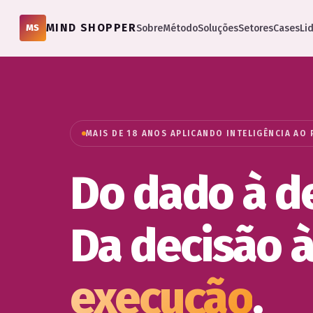
MIND SHOPPER
Sobre
Método
Soluções
Setores
Cases
Li
MS
MAIS DE 18 ANOS APLICANDO INTELIGÊNCIA AO 
Do dado à d
Da decisão 
execução
.