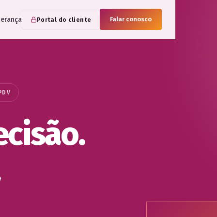
derança
Falar conosco
Portal do cliente
PDV
ecisão.
à